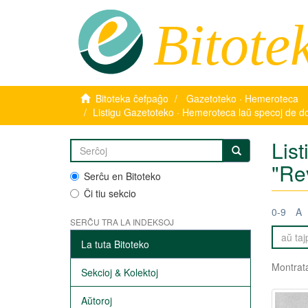
Bitote
Bitoteka ĉefpaĝo
Gazetoteko · Hemeroteca
Listigu Gazetoteko · Hemeroteca laŭ specoj de 
Lis
"Re
Serĉu en Bitoteko
Ĉi tiu sekcio
0-9
A
SERĈU TRA LA INDEKSOJ
La tuta Bitoteko
Montrata
Sekcioj & Kolektoj
Aŭtoroj