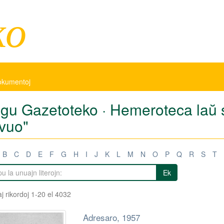
ko
dokumentoj
tigu Gazetoteko · Hemeroteca laŭ
vuo"
B
C
D
E
F
G
H
I
J
K
L
M
N
O
P
Q
R
S
T
Ek
j rikordoj 1-20 el 4032
Adresaro, 1957