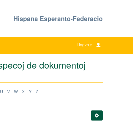
Hispana Esperanto-Federacio
Lingvo
 specoj de dokumentoj
U
V
W
X
Y
Z